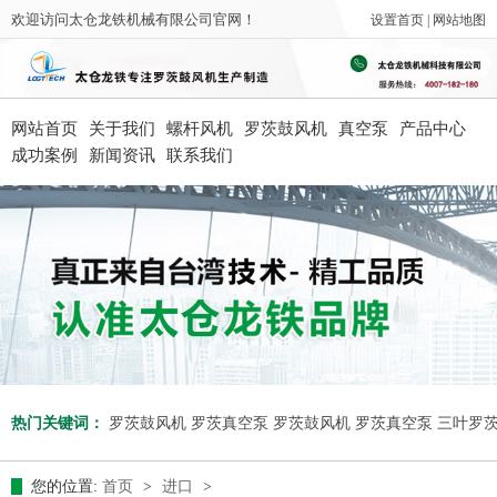
欢迎访问太仓龙铁机械有限公司官网！
设置首页 |
网站地图
网站首页
关于我们
螺杆风机
罗茨鼓风机
真空泵
产品中心
成功案例
新闻资讯
联系我们
热门关键词：
罗茨鼓风机
罗茨真空泵
罗茨鼓风机
罗茨真空泵
三叶罗
您的位置:
首页
>
进口
>